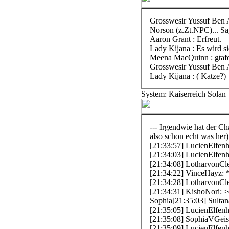
Grosswesir Yussuf Ben A
Norson (z.Zt.NPC)... Sa
Aaron Grant : Erfreut.
Lady Kijana : Es wird si
Meena MacQuinn : gtafd
Grosswesir Yussuf Ben Ah
Lady Kijana : ( Katze?)
System: Kaiserreich Solan
--- Irgendwie hat der Ch
also schon echt was her)
[21:33:57] LucienElfenh
[21:34:03] LucienElfenh
[21:34:08] LotharvonClev
[21:34:22] VinceHayz: *e
[21:34:28] LotharvonCl
[21:34:31] KishoNori: >
Sophia
[21:35:03] Sultan
[21:35:05] LucienElfenh
[21:35:08] SophiaVGeis:
[21:35:09] LucienElfenh