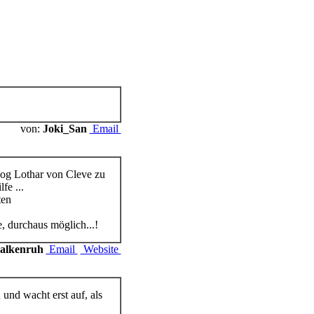
von:
Joki_San
Email
zog Lothar von Cleve zu
fe ...
ten
, durchaus möglich...!
Falkenruh
Email
Website
und wacht erst auf, als