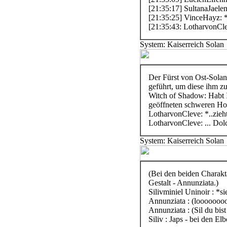
[21:35:17] SultanaJaele
[21:35:25] VinceHayz: *e
[21:35:43: LotharvonCle
System: Kaiserreich Solan
Der Fürst von Ost-Solan
geführt, um diese ihm zu 
Witch of Shadow: Habt Ih
geöffneten schweren Hol
LotharvonCleve: *..zieht
LotharvonCleve: ... Dolc
System: Kaiserreich Solan
(Bei den beiden Charaktä
Gestalt - Annunziata.)
Silivminiel Uninoir : *si
Annunziata : (loooooooo
Annunziata : (Sil du bis
Siliv : Japs - bei den El