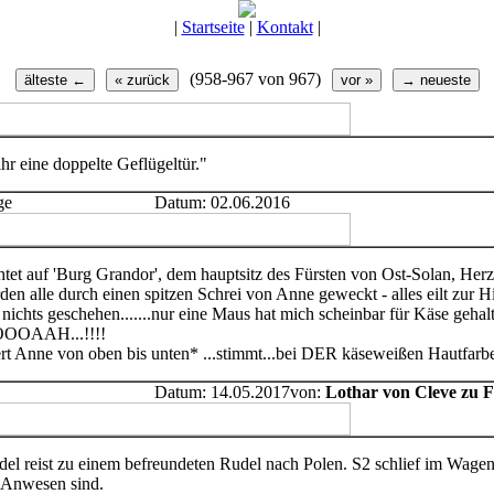
|
Startseite
|
Kontakt
|
(958-967 von 967)
hr eine doppelte Geflügeltür."
ge
Datum: 02.06.2016
et auf 'Burg Grandor', dem hauptsitz des Fürsten von Ost-Solan, Her
en alle durch einen spitzen Schrei von Anne geweckt - alles eilt zur Hil
t nichts geschehen.......nur eine Maus hat mich scheinbar für Käse gehal
OOOAAH...!!!!
t Anne von oben bis unten* ...stimmt...bei DER käseweißen Hautfarbe
Datum: 14.05.2017
von:
Lothar von Cleve zu 
el reist zu einem befreundeten Rudel nach Polen. S2 schlief im Wagen 
 Anwesen sind.