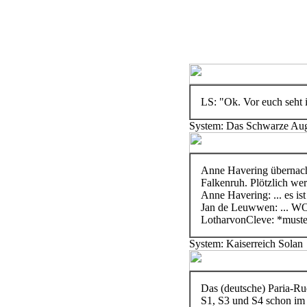
LS: "Ok. Vor euch seht i
System: Das Schwarze Au
Anne Havering übernacht
Falkenruh. Plötzlich werd
Anne Havering: ... es is
Jan de Leuwwen: ... W
LotharvonCleve: *muster
System: Kaiserreich Solan
Das (deutsche) Paria-Rud
S1, S3 und S4 schon im