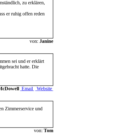
mständlich, zu erklären,
ss er ruhig offen reden
von:
Janine
men sei und er erklärt
tgebracht hatte. Die
 McDowell
Email
Website
den Zimmerservice und
von:
Tom