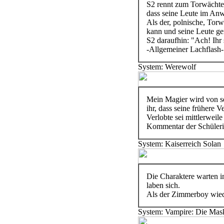
S2 rennt zum Torwächter,
dass seine Leute im Anw
Als der, polnische, Torw
kann und seine Leute ger
S2 daraufhin: "Ach! Ihr
-Allgemeiner Lachflash-
System: Werewolf
Mein Magier wird von se
ihr, dass seine frühere 
Verlobte sei mittlerweil
Kommentar der Schüleri
System: Kaiserreich Solan
Die Charaktere warten i
laben sich.
Als der Zimmerboy wiede
System: Vampire: Die Mas