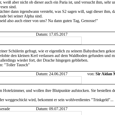
 weiß aber nicht ob dieser auch ein Paria ist, und versucht ihm, sehr u
esen sind.
ächter dann irgendwann versteht, was S2 sagen will, sagt dieser ihm, da
ade bei seiner Alpha sind.
 seid also auch einer von uns? Na dann guten Tag, Genosse!"
Datum: 17.05.2017
iner Schülerin gefragt, wie er eigentlich zu seinem Babydrachen gekom
Verlobte den kleinen Kerl verlassen auf dem Waldboden gefunden und mi
e allerdings wieder fort, der Drache hingegen geblieben.
n: "Toller Tausch"
Datum: 24.06.2017
von:
Sir Aidan
m Hotelzimmer, und wollen ihre Blutpunkte aufstocken. Sie bestellen 
r weggeschickt wird, bekommt er sein wohlverdientes "Trinkgeld"...
kerade
Datum: 09.07.2017