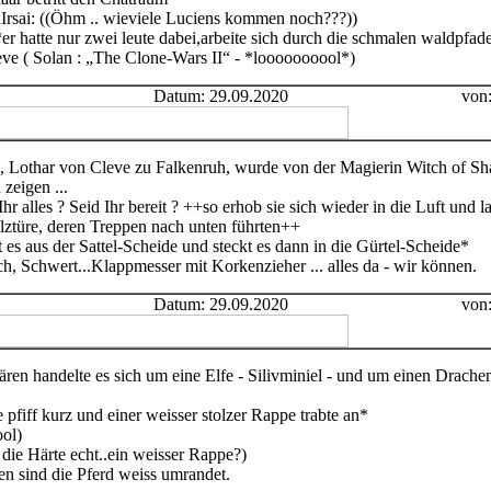
nIrsai: ((Öhm .. wieviele Luciens kommen noch???))
r hatte nur zwei leute dabei,arbeite sich durch die schmalen waldpfade
ve ( Solan : „The Clone-Wars II“ - *loooooooool*)
Datum: 29.09.2020
von
, Lothar von Cleve zu Falkenruh, wurde von der Magierin Witch of Sh
zeigen ...
r alles ? Seid Ihr bereit ? ++so erhob sie sich wieder in die Luft und l
ztüre, deren Treppen nach unten führten++
 es aus der Sattel-Scheide und steckt es dann in die Gürtel-Scheide*
h, Schwert...Klappmesser mit Korkenzieher ... alles da - wir können.
Datum: 29.09.2020
von
ren handelte es sich um eine Elfe - Silivminiel - und um einen Drache
e pfiff kurz und einer weisser stolzer Rappe trabte an*
ol)
t die Härte echt..ein weisser Rappe?)
ben sind die Pferd weiss umrandet.