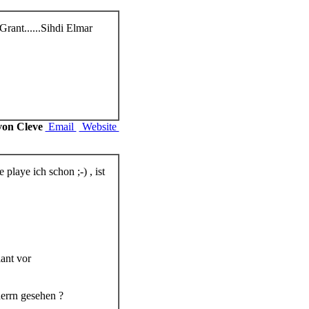
rant......Sihdi Elmar
von Cleve
Email
Website
laye ich schon ;-) , ist
ant vor
errn gesehen ?